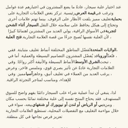
عند اختيار علبة سيجار، عادةً ما يضع المشترون في اعتبارهم عدة عوامل
وترغب في
قيمة العرض
رئيسية. تركز بعض العلامات التجارية على
بحماية
تغليف مميز يلفت الأنظار على الرفوف. بينما تهتم علامات أخرى
وتحتاج إلى هيكل يحافظ على سلامته خلال النقل.
السيجار أثناء الشحن
لتجربة
في الأسواق الراقية، يولي العديد من المشترين اهتمامًا كبيرًا
، لأن العلبة نفسها تُصبح جزءًا من قصة العلامة التجارية.
فتح العلبة
،
الولايات المتحدة
تُفضّل المناطق المختلفة أنماط تغليف متباينة. ففي
، فتُعدّ
أوروبا
قد يُفضّل المشترون التصاميم البسيطة والعملية. أما في
، تبحث
الشرق الأوسط
الأنماط البسيطة والأنيقة أكثر رواجًا. وفي
العلامات التجارية عادةً عن تأثير بصري قوي، وملمس فاخر، وعرض
، يرغب العديد من العملاء في تغليف أنيق، وجاهز
آسيا
مميز. وفي
للإهداء، ومناسب لمتاجر التجزئة الراقية.
لذا، ينبغي أن تبدأ عملية شراء علب السيجار دائمًا بفهم واضح للسوق
المستهدف. فقد يحتاج المنتج نفسه إلى علبة مختلفة تمامًا بحسب مكان
. ومن
دبي أو الرياض أو لندن أو نيويورك أو شنغهاي
بيعه، سواء في
خلال مواءمة التغليف مع التفضيلات المحلية، تستطيع العلامات التجارية
تعزيز فرص نجاحها في كل منطقة.