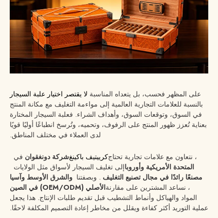
على المظهر فحسب، بل يتعداه
المناسبة
لا يقتصر اختيار علبة السيجار
بالنسبة للعلامات التجارية العالمية إلى مواءمة التغليف مع مكانة المنتج
في السوق، وتوقعات السوق، وأهداف الشراء. فعلبة السيجار المختارة
بعناية تُعزز ظهور المنتج على الرفوف، وتحميه، وتُرسخ انطباعًا أوليًا قويًا
لدى العملاء في مختلف المناطق.
، نتعاون مع علامات تجارية تحتاج
كرييتيف باكينغ
شركة دونغقوان
في
المتحدة الأمريكية وأوروبا
إلى تغليف السيجار لأسواق مثل الولايات
مصنعًا رائدًا في مجال تصنيع التغليف
. وبصفتنا
والشرق الأوسط وآسيا
، نساعد المشترين على مقارنة
الأصلي (OEM/ODM) في الصين
المواد والهياكل وأنماط التشطيب قبل تقديم طلبات الإنتاج. هذا يجعل
عملية التوريد أكثر كفاءة ويقلل من مخاطر إعادة التصميم المكلفة لاحقًا.