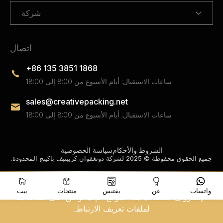
شركة
اتصال
+86 135 3851 1868
ساعات الاستقبال: أيام الأسبوع من 8:00 إلى 18:00
sales@creativepacking.net
ساعات الاستقبال: أيام الأسبوع من 8:00 إلى 18:00
الشروط والأحكام
سياسة الخصوصية
جميع الحقوق محفوظة © 2025 لشركة دونغقوان كرييتيف باكينج المحدودة.
نستخدم ملفات تعريف الارتباط لتحسين تجربتك على موقعنا
واتساب
عن
يقتبس
منتجات
بيت
الإلكتروني. بتصفحك هذا الموقع، فإنك توافق على استخدامنا
لملفات تعريف الارتباط.