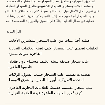
لصناديق السيجار، وصناديق هدايا السيجار،
ندعم المشاريع المخصصة
، ونساعد عملاءنا
وصناديق السيجار الخشبية
وصناديق السيجار الصلبة،
على تقييم الحل الأمثل قبل بدء الإنتاج. سواءً كنتم بصدد إطلاق خط إنتاج
جديد للسيجار أو تطوير خط إنتاج قائم، يمكن لفريقنا تقديم إرشادات
عملية في مجال التغليف بناءً على السوق والميزانية المخصصة لكم.
اقرأ المزيد:
عملية أخذ عينات من علب السيجار للمشترين الأجانب
اتجاهات تصميم علب السيجار: كيف تصنع العلامات التجارية
الفاخرة عبوات مميزة
علب سيجار صديقة للبيئة: تغليف مستدام دون فقدان
جاذبيتها الفاخرة
تفضيلات تصميم علب السيجار حسب السوق: الولايات
المتحدة الأمريكية، أوروبا، الصين، والشرق الأوسط
علب سيجار مصممة خصيصًا للعلامات التجارية الفاخرة:
كيف تُعزز العبوات الفاخرة قيمة العلامة التجارية