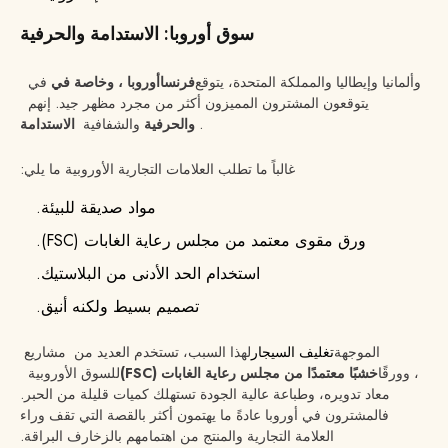
سوق أوروبا: الاستدامة والحرفية
وألمانيا وإيطاليا والمملكة المتحدة، يتوقع
فرنسا
أوروبا ، وخاصة في
في
يتوقعون
المشترون المميزون أكثر من مجرد مظهر جيد. إنهم
.
والحرفية
والشفافية
الاستدامة
غالباً ما تطلب العلامات التجارية الأوروبية ما يلي:
مواد صديقة للبيئة.
ورق مقوى معتمد من مجلس رعاية الغابات (FSC).
استخدام الحد الأدنى من البلاستيك.
تصميم بسيط ولكنه أنيق.
الموجهة
تغليف السيجار
لهذا السبب، تستخدم العديد من مشاريع
، وورقًا
خشبًا معتمدًا من مجلس رعاية الغابات (FSC)
للسوق الأوروبية
معاد تدويره، وطباعة عالية الجودة تستهلك كميات قليلة من الحبر.
فالمشترون في أوروبا عادةً ما يهتمون أكثر بالقصة التي تقف وراء
العلامة التجارية والمنتج من اهتمامهم بالزخارف البراقة.