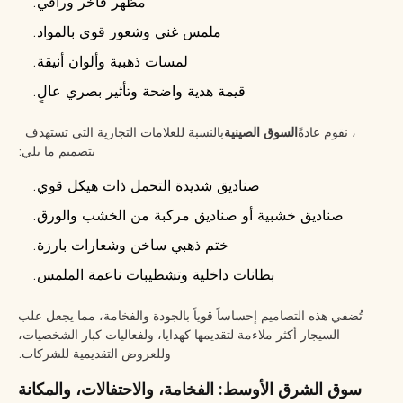
مظهر فاخر وراقي.
ملمس غني وشعور قوي بالمواد.
لمسات ذهبية وألوان أنيقة.
قيمة هدية واضحة وتأثير بصري عالٍ.
، نقوم عادةً
السوق الصينية
بالنسبة للعلامات التجارية التي تستهدف
بتصميم ما يلي:
صناديق شديدة التحمل ذات هيكل قوي.
صناديق خشبية أو صناديق مركبة من الخشب والورق.
ختم ذهبي ساخن وشعارات بارزة.
بطانات داخلية وتشطيبات ناعمة الملمس.
تُضفي هذه التصاميم إحساساً قوياً بالجودة والفخامة، مما يجعل علب
السيجار أكثر ملاءمة لتقديمها كهدايا، ولفعاليات كبار الشخصيات،
وللعروض التقديمية للشركات.
سوق الشرق الأوسط: الفخامة، والاحتفالات، والمكانة