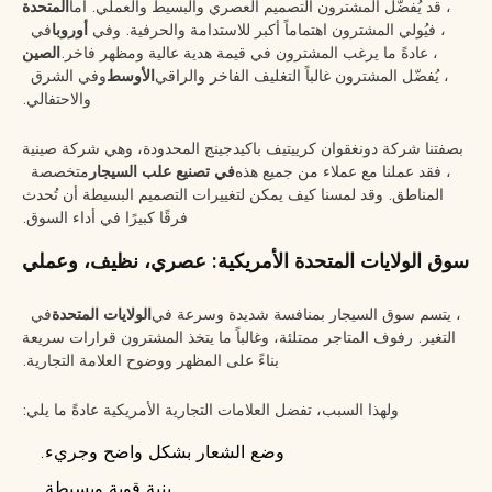
، قد يُفضّل المشترون التصميم العصري والبسيط والعملي. أما
المتحدة
، فيُولي المشترون اهتماماً أكبر للاستدامة والحرفية. وفي
أوروبا
في
، عادةً ما يرغب المشترون في قيمة هدية عالية ومظهر فاخر.
الصين
، يُفضّل المشترون غالباً التغليف الفاخر والراقي
الأوسط
وفي الشرق
والاحتفالي.
بصفتنا شركة دونغقوان كرييتيف باكيدجينج المحدودة، وهي شركة صينية
، فقد عملنا مع عملاء من جميع هذه
في تصنيع علب السيجار
متخصصة
المناطق. وقد لمسنا كيف يمكن لتغييرات التصميم البسيطة أن تُحدث
فرقًا كبيرًا في أداء السوق.
سوق الولايات المتحدة الأمريكية: عصري، نظيف، وعملي
، يتسم سوق السيجار بمنافسة شديدة وسرعة في
الولايات المتحدة
في
التغير. رفوف المتاجر ممتلئة، وغالباً ما يتخذ المشترون قرارات سريعة
بناءً على المظهر ووضوح العلامة التجارية.
ولهذا السبب، تفضل العلامات التجارية الأمريكية عادةً ما يلي:
وضع الشعار بشكل واضح وجريء.
بنية قوية وبسيطة.