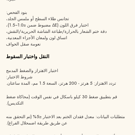
بنود الفحص:
تجانس طلاء السطح أو ملمس الجلد،
اختبار فرق اللون (ΔE مضبوط ضمن ≤1.0~1.5)،
دقة ختم الشعار بالحرارة/طباعة الشاشة الحريرية/النقش،
اتساق لون ولمعان الأجزاء المعدنية،
نعومة صقل الحواف
النقل واختبار السقوط
اختبار الاهتزاز والضغط المدمج
شروط الاختبار:
تردد الاهتزاز: 5 هرتز - 200 هرتز، السعة 1.5 مم، المدة ساعتان.
قم بتطبيق ضغط 30 كيلو باسكال في نفس الوقت (محاكاة ضغط
التكديس).
متطلبات البيانات: معدل فقدان الختم بعد الاختبار ≤5% (تم التحقق منه
عن طريق طريقة اضمحلال الفراغ).