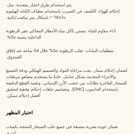
يتم استخدام طرق اختبار متعددة، مثل:
إحكام الهواء: الكشف عن التسرب باستخدام مطياف الكتلة الهيليوم
≤1×10⁻⁶ باسكال متر مكعب/ثانية.
أداء مقاوم للماء: يضمن تآكل مياه الأمطار المحاكى تغير الرطوبة
الداخلية بنسبة ≤5%.
متطلبات البيانات: تقلب الرطوبة ≤3% خلال 24 ساعة عند إغلاق
الصندوق.
لضمان إحكام ممتاز، يجب مراعاة المواد والتصميم الهيكلي ودقة التصنيع
والأجزاء المعدنية بشكل شامل. عادةً ما يستخدم مصنّعو مرطبات
السيجار الفاخرة بطانات من خشب الأرز الإسباني، وتقنية القطع الدقيقة
باستخدام الحاسوب (CNC)، وتصاميم حلقات إحكام مخفية لتحقيق
أفضل إحكام ممكن.
اختبار المظهر
ضمان جودة بصرية متسقة في جميع علب السيجار المنتجة بكميات
كبيرة.