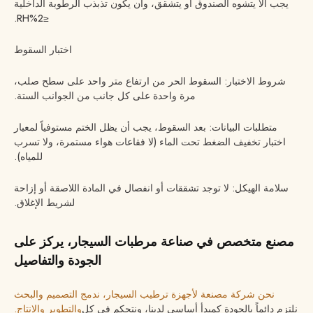
يجب ألا يتشوه الصندوق أو يتشقق، وأن يكون تذبذب الرطوبة الداخلية
≤2%RH.
اختبار السقوط
شروط الاختبار: السقوط الحر من ارتفاع متر واحد على سطح صلب،
مرة واحدة على كل جانب من الجوانب الستة.
متطلبات البيانات: بعد السقوط، يجب أن يظل الختم مستوفياً لمعيار
اختبار تخفيف الضغط تحت الماء (لا فقاعات هواء مستمرة، ولا تسرب
للمياه).
سلامة الهيكل: لا توجد تشققات أو انفصال في المادة اللاصقة أو إزاحة
لشريط الإغلاق.
مصنع متخصص في صناعة مرطبات السيجار، يركز على
الجودة والتفاصيل
نحن شركة مصنعة لأجهزة ترطيب السيجار، ندمج التصميم والبحث
نلتزم دائماً بالجودة كمبدأ أساسي لدينا، ونتحكم في كل
والتطوير والإنتاج.