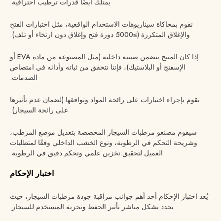
يمتلك أيضًا قدرات ترطيب احترافية.
نقوم بمحاكاة سيناريوهات الاستخدام الواقعية، مثل اختبارات الفتح
والإغلاق المتكررة (≥5000 دورة فتح وإغلاق دون ارتخاء أو تلف).
إذا كان المنتج يتضمن صينية داخلية (مثل المصنوعة من مادة EVA أو
الإسفنج أو البلاستيك)، فإننا نتحقق من ثباته وأدائه في امتصاص
الصدمات.
نقوم بإجراء اختبارات على رائحة المواد وتوافقها (لضمان عدم تأثيرها
على رائحة السيجار).
سيقوم مصنعو مرطبات السيجار المخصصة بتعديل موضع المرطب،
وشريحة التحكم في الرطوبة، ونوع الخشب الداخلي وفقًا لمتطلبات
العميل لتحقيق تخزين علمي وتحكم دقيق في الرطوبة.
اختبار الإحكام
يُعد اختبار الإحكام أحد أهم جوانب مراقبة جودة مرطبات السيجار، حيث
يحدد بشكل مباشر تأثير الحفظ وتجربة المستخدم للسيجار.