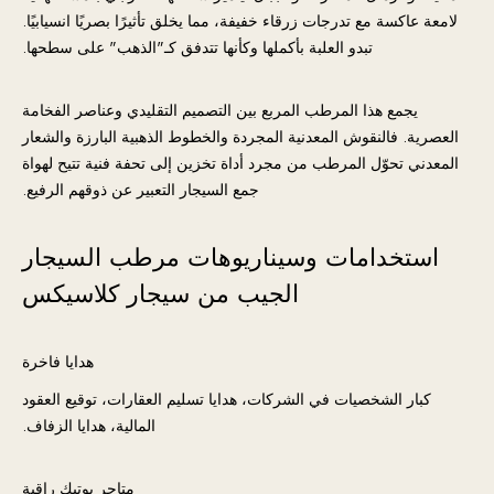
لامعة عاكسة مع تدرجات زرقاء خفيفة، مما يخلق تأثيرًا بصريًا انسيابيًا.
تبدو العلبة بأكملها وكأنها تتدفق كـ"الذهب" على سطحها.
يجمع هذا المرطب المربع بين التصميم التقليدي وعناصر الفخامة
العصرية. فالنقوش المعدنية المجردة والخطوط الذهبية البارزة والشعار
المعدني تحوّل المرطب من مجرد أداة تخزين إلى تحفة فنية تتيح لهواة
جمع السيجار التعبير عن ذوقهم الرفيع.
استخدامات وسيناريوهات مرطب السيجار
الجيب من سيجار كلاسيكس
هدايا فاخرة
كبار الشخصيات في الشركات، هدايا تسليم العقارات، توقيع العقود
المالية، هدايا الزفاف.
متاجر بوتيك راقية