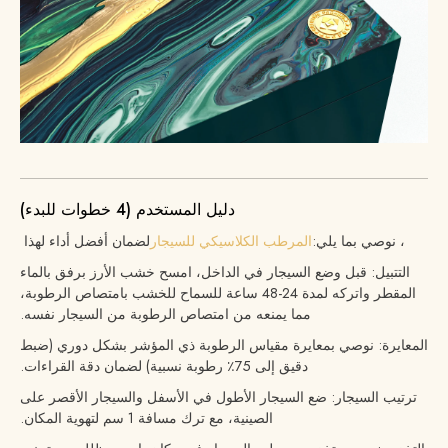
دليل المستخدم (4 خطوات للبدء)
، نوصي بما يلي:
المرطب الكلاسيكي للسيجار
لضمان أفضل أداء لهذا
التتبيل: قبل وضع السيجار في الداخل، امسح خشب الأرز برفق بالماء
المقطر واتركه لمدة 24-48 ساعة للسماح للخشب بامتصاص الرطوبة،
مما يمنعه من امتصاص الرطوبة من السيجار نفسه.
المعايرة: نوصي بمعايرة مقياس الرطوبة ذي المؤشر بشكل دوري (ضبط
دقيق إلى 75٪ رطوبة نسبية) لضمان دقة القراءات.
ترتيب السيجار: ضع السيجار الأطول في الأسفل والسيجار الأقصر على
الصينية، مع ترك مسافة 1 سم لتهوية المكان.