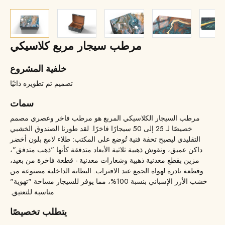
مرطب سيجار مربع كلاسيكي
خلفية المشروع
تصميم تم تطويره ذاتيًا
سمات
مرطب السيجار الكلاسيكي المربع هو مرطب فاخر وعصري مصمم
خصيصًا لـ 25 إلى 50 سيجارًا فاخرًا. لقد طورنا الصندوق الخشبي
التقليدي ليصبح تحفة فنية تُوضع على المكتب: طلاء لامع بلون أخضر
داكن عميق، ونقوش ذهبية ثلاثية الأبعاد متدفقة كأنها "ذهب متدفق"،
مزين بقطع معدنية ذهبية وشعارات معدنية - قطعة فاخرة من بعيد،
وقطعة نادرة لهواة الجمع عند الاقتراب. البطانة الداخلية مصنوعة من
خشب الأرز الإسباني بنسبة 100%، مما يوفر للسيجار مساحة "تهوية"
مناسبة للتعتيق.
يتطلب تخصيصًا