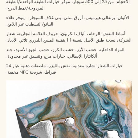
الأحجام: من 25 إلى 500 سيجار، تتوفر خيارات الطبقة الواحدة/الطبقة
المزدوجة/نمط الدرج.
الألوان: برتقالي هيرميس، أزرق بنتلي، بني غلاف السيجار... يتوفر طلاء
البيانو/التشطيب غير اللامع.
أنماط النقش: الرخام، ألياف الكربون، حروف العلامة التجارية، شعار
الشركة، نسخة طبق الأصل بنسبة 1:1 بتقنية المسح الليزري ثلاثي الأبعاد.
المواد الداخلية: خشب الأرز، خشب الكرز، خشب الجوز الأسود، جلد
ألكانتارا الإيطالي، خيارات مزج وتنسيق غير محدودة.
خيارات الشعار: شارة معدنية، نقش بالليزر، ملصقات ذهبية عيار 24
قيراط، شريحة NFC مخفية.