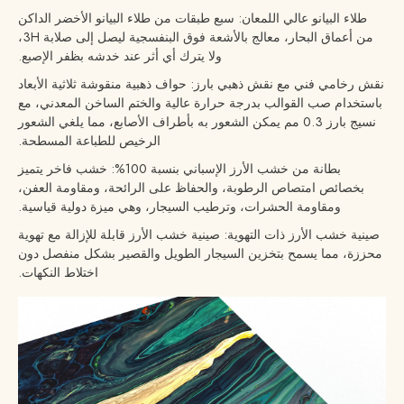
طلاء البيانو عالي اللمعان: سبع طبقات من طلاء البيانو الأخضر الداكن
من أعماق البحار، معالج بالأشعة فوق البنفسجية ليصل إلى صلابة 3H،
ولا يترك أي أثر عند خدشه بظفر الإصبع.
نقش رخامي فني مع نقش ذهبي بارز: حواف ذهبية منقوشة ثلاثية الأبعاد
باستخدام صب القوالب بدرجة حرارة عالية والختم الساخن المعدني، مع
نسيج بارز 0.3 مم يمكن الشعور به بأطراف الأصابع، مما يلغي الشعور
الرخيص للطباعة المسطحة.
بطانة من خشب الأرز الإسباني بنسبة 100%: خشب فاخر يتميز
بخصائص امتصاص الرطوبة، والحفاظ على الرائحة، ومقاومة العفن،
ومقاومة الحشرات، وترطيب السيجار، وهي ميزة دولية قياسية.
صينية خشب الأرز ذات التهوية: صينية خشب الأرز قابلة للإزالة مع تهوية
محززة، مما يسمح بتخزين السيجار الطويل والقصير بشكل منفصل دون
اختلاط النكهات.