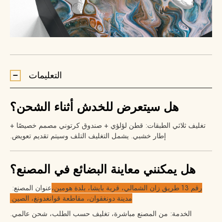
التعليمات
هل سيتعرض للخدش أثناء الشحن؟
تغليف ثلاثي الطبقات: قطن لؤلؤي + صندوق كرتوني مصمم خصيصًا +
إطار خشبي. يشمل التغليف التلف وسيتم تقديم تعويض.
هل يمكنني معاينة البضائع في المصنع؟
رقم 13 طريق زان الشمالي، قرية بايشا، بلدة هومين،
عنوان المصنع:
مدينة دونغقوان، مقاطعة قوانغدونغ، الصين.
الخدمة: من المصنع مباشرة، تغليف حسب الطلب، شحن عالمي.