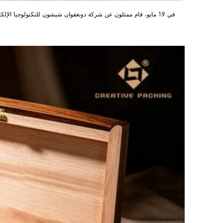
في 19 مايو، قام ممثلون عن شركة دونغقوان شيشون للتكنولوجيا الإ