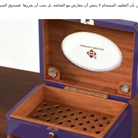
بأن التغليف المستدام لا ينبغي أن يتعارض مع الفخامة، بل يجب أن يعززها. فصندوق السيجار ا