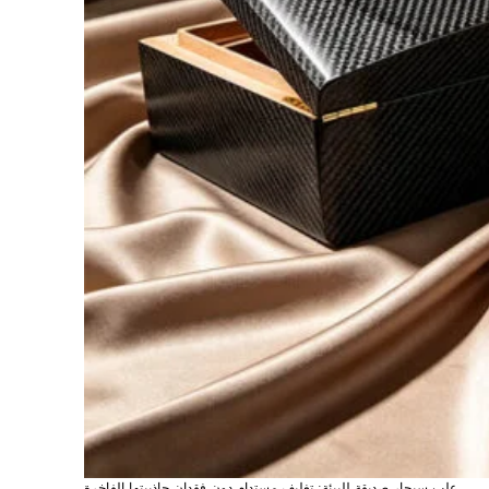
فيسبوك
يوتيوب
لينكد إن
تيك توك
واتساب
انستغرام
علب سيجار صديقة للبيئة: تغليف مستدام دون فقدان جاذبيتها الفاخرة