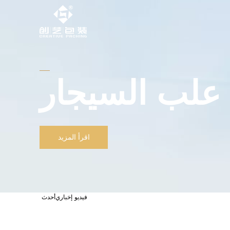
علب السيجار
اقرأ المزيد
فيديو إخباري
أحدث