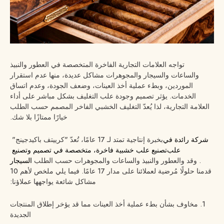
تواجه العلامات التجارية الفاخرة المتخصصة في العطور والنبيذ
والساعات والسيجار والمجوهرات مشاكل عديدة، منها عدم استقرار
الموردين، وبطء عملية أخذ العينات، وضعف الجودة، وعدم اتساق
الخدمات. يؤثر تصميم وجودة علب التغليف بشكل مباشر على أداء
العلامة التجارية، لذا يُعدّ التغليف الخشبي الفاخر المصمم حسب الطلب
خيارًا ممتازًا بلا شك.
شركة رائدة في
بخبرة إنتاجية تمتد لـ 17 عامًا، تُعدّ "كرييتف باكيدجينج"
علب
تصنيع علب خشبية فاخرة، متخصصة في تصميم وتصنيع
. وقد
والعطور والنبيذ والساعات والمجوهرات حسب الطلب
السيجار
قدمنا ​​حلولًا مُرضية لعملائنا على مدار 17 عامًا. فيما يلي ملخص لأهم 10
مشاكل شائعة يواجهها عملاؤنا:
1. مخاوف بشأن بطء عملية أخذ العينات مما قد يؤخر إطلاق المنتجات
الجديدة