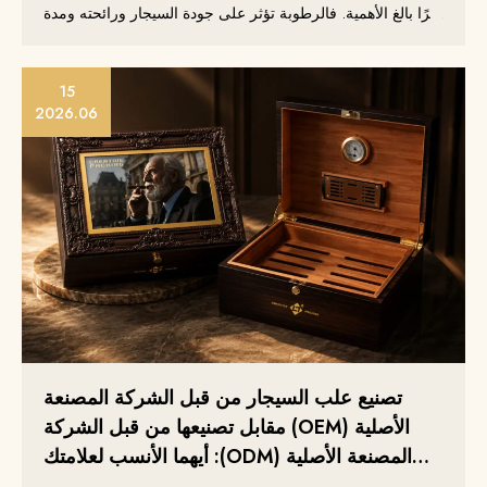
أمرًا بالغ الأهمية. فالرطوبة تؤثر على جودة السيجار ورائحته ومدة
صلاحيته. وقد يؤدي عدم التحكم السليم في الرطوبة إلى جفاف
السيجار أو نمو العفن عليه أو فقدان نكهته، مما يؤثر سلبًا على
رضا العملاء وسمعة العلامة التجارية.
15
2026.06
تصنيع علب السيجار من قبل الشركة المصنعة
الأصلية (OEM) مقابل تصنيعها من قبل الشركة
المصنعة الأصلية (ODM): أيهما الأنسب لعلامتك
التجارية؟