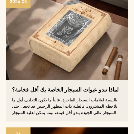
2026.06
لماذا تبدو عبوات السيجار الخاصة بك أقل فخامة؟
بالنسبة لعلامات السيجار الفاخرة، غالباً ما يكون التغليف أول ما
يلاحظه المشترون. فالعلبة ذات المظهر الرخيص قد تجعل حتى
السيجار عالي الجودة يبدو أقل قيمة، بينما يمكن لعلبة السيجار
المصممة جيداً أن ترفع فوراً من القيمة المتصورة للمنتج وتعزز
مكانة علامتك التجارية.
26