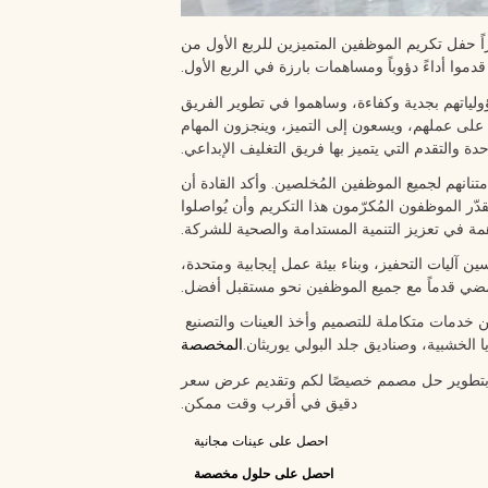
اً حفل تكريم الموظفين المتميزين للربع الأول من
ولياتهم بجدية وكفاءة، وساهموا في تطوير الفريق
 على عملهم، ويسعون إلى التميز، وينجزون المهام
دة والتقدم التي يتميز بها فريق التغليف الإبداعي.
تنانهم لجميع الموظفين المُخلصين. وأكد القادة أن
ر الموظفون المُكرّمون هذا التكريم وأن يُواصلوا
اهمة في تعزيز التنمية المستدامة والصحية للشركة.
 آليات التحفيز، وبناء بيئة عمل إيجابية ومتحدة،
فيسبوك
يوتيوب
ضي قدماً مع جميع الموظفين نحو مستقبل أفضل.
لينكد إن
ين خدمات متكاملة للتصميم وأخذ العينات والتصنيع
تيك توك
ا الخشبية، وصناديق جلد البولي يوريثان.
المخصصة
واتساب
انستغرام
وم بتطوير حل مصمم خصيصًا لكم وتقديم عرض سعر
دقيق في أقرب وقت ممكن.
احصل على عينات مجانية
احصل على حلول مخصصة