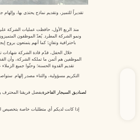
تقديراً للتميز، وتقديم نماذج يحتذى بها، وإله
منذ الربع الأول، حافظت عمليات الشركة على ت
ونمو الشركة المطرد. يُعدّ الموظفون المتميز
باحترافية وتفانٍ؛ كما أنهم يتمتعون بروح إي
خلال الحفل، قدّم قادة الشركة شهادات تقد
الموظفين هم أثمن ما تملكه الشركة، وأن القدوة
تقديم القدوة الحسنة؛ وحثّوا جميع الزملاء
التكريم مسؤولية، والثناء مصدر إلهام. ستواص
لصناديق السيجار الفاخرة
بفضل فريقنا المحترف ونظ
إذا كانت لديكم أي متطلبات خاصة بتخصيص ا