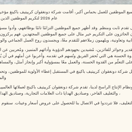
ام جميع الموظفين للعمل بحماس أكبر، أقامت شركة دونغقوان كرييتيف باكينغ مؤخر
عام 2026 لتكريم الموظفين الذين قدموا أداءً دؤوباً ومساهمات بارزة في الربع الأول.
قدم ثابت ومنظم. وقد أظهر جميع الموظفين التزامًا تامًا بوظائفهم، وأدوا مسؤ
ون الحائزون على التكريم خير مثال على جميع الموظفين المجتهدين. فهم يركزون
جابية وتعاونية، ويلهمون زملاءهم للتقدم معًا، ويجسدون روح العمل الجماعي والوح
ير وجوائز للفائزين، مُشيدين بجهودهم الدؤوبة وأدائهم المتميز، ومُعربين عن ام
 الحسنة هي التي تُحفز الفريق وتُسهم في تقدمه. وأعربوا عن أملهم في أن يُقدّ
 على التعلّم من القدوة الحسنة، والعمل معًا بمسؤولية أكبر وإنجاز أمثل، والمس
ل شركة دونغقوان كرييتيف باكينغ في المستقبل إعطاء الأولوية للموظفين، وتحسين
والم
ام الإنتاج الراسخ لدينا، تقدم شركة دونغقوان كرييتيف باكينج لعملائها العالمي
، والتغليف الفاخر، وصناديق الهدايا ذات العلامات التجارية، وصناديق الهداي
لتغليف، فلا تترددوا في الاتصال بنا للحصول على عروض أسعار وعينات. سنق