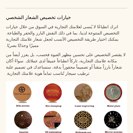
خيارات تخصيص الشعار الشخصي
اترك انطباعًا لا يُنسى لعلامتك التجارية في السوق من خلال خيارات
التخصيص المتنوعة لدينا، بما في ذلك النقش البارز والحفر والطباعة.
يمكنك اختيار طريقة التخصيص الأنسب لجعل شعار علامتك التجارية
مميزًا وجذابًا بصريًا.
لا يقتصر التخصيص على تحسين مظهر العبوة فحسب، بل يعزز أيضاً من
مكانة علامتك التجارية، تاركاً انطباعاً عميقاً لدى عملائك. سواءً أكان
شعاراً بارزاً متقناً أو تصميماً محفوراً بدقة، سنساعدك في تصميم علبة
ترطيب سيجار تُناسب تماماً هوية علامتك التجارية.