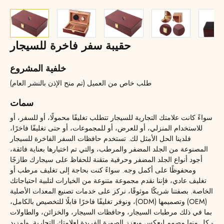
حقيبة سفر فاخرة للسيجار
خلفية المشروع
طلب خاص من العميل (تم منح الإذن بالنشر العام)
سمات
سواءً كانت علامتك التجارية للسيجار تتطلب تغليفًا محمولًا، أو للسفر، أو
للاستخدام المنزلي، أو للعرض، أو للمجموعات، أو حتى تغليفًا فاخرًا،
فلدينا الحل الأمثل لك. تستخدم حافظات السفر الفاخرة للسيجار
المصنوعة من الجلد المضفر والمرطب، والتي تم اختيارها بعناية فائقة،
أجود أنواع الجلد المضفر وحرفية متقنة للحفاظ على سيجارك طازجًا
ومحفوظًا على أكمل وجه. سواءً كنت بحاجة إلى تغليف مرطب أو
تغليف عادي، فإننا نقدم مجموعة متنوعة من الخيارات لتلبية احتياجاتك
الخاصة. بصفتنا شريكًا موثوقًا، نركز على خدمات تصنيع المعدات الأصلية
(OEM) وتصميمها (ODM)، ونوفر تغليفًا فاخرًا قابلًا للتخصيص بالكامل،
بما في ذلك مرطبات السيجار، وحافظات السيجار، والخزائن، والطاولات
- كل منها مصمم ليعكس ويعزز الصورة الفريدة لعلامتك التجارية. ولمزيد