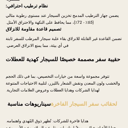
نظام ترطيب احترافي:
يضمن جهاز الترطيب المدمج تخزين السيجار عند مستوى رطوبة مثالي
(65٪ - 72٪)، مما يحافظ على النكهة والاحتراق الأمثل.
تصميم قاعدة مقاومة للانزلاق
تضمن القاعدة غير القابلة للانزلاق بقاء علبة سيجار المرطب للسفر ثابتة
في أي بيئة، مما يمنع الانزلاق العرضي.
حقيبة سفر مصممة خصيصًا للسيجار كهدية للعطلات
تتوفر مجموعة واسعة من خيارات التخصيص، بما في ذلك الحجم
والخشب ولون المعدن ونقش الشعار بالليزر، لتلبية الاحتياجات المتنوعة
لهدايا الشركات وهدايا العطلات وعروض العلامات التجارية.
لحقائب سفر السيجار الفاخرة
سيناريوهات مناسبة
هدايا فاخرة للشركات: تُظهر ذوق المُهدي واهتمامه.
هدايا الأعياد: خيارٌ مرموقٌ لمناسباتٍ مثل عيد الميلاد، وعيد الأب، وعيد