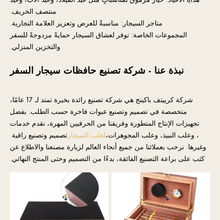
منتصف الخريف.
متاجر السيجار: مناسبةٌ للعرض وتعزيز العلامة التجارية.
المجموعات الخاصة: توفر لعشاق السيجار حمايةً مزدوجةً للسفر
والتخزين المنزلي.
نبذة عنا - شركة تصنيع حافظات سيجار السفر
شركة كرييتف باكينج هي شركة تصنيع رائدة بخبرة تمتد لـ 17 عامًا،
متخصصة في تصميم وتصنيع عبوات فاخرة حسب الطلب. بفضل
تجهيزات الإنتاج المتطورة وفريقنا من الحرفيين المهرة، نقدم خدمات
، وعلب النبيذ، وعلب المجوهرات،
لعلب السيجار
تصميم وتصنيع راقية
وغيرها. نرحب بعملائنا من جميع أنحاء العالم لزيارة مصنعنا والاطلاع عن
كثب على براعة التصنيع الفائقة، بدءًا من التصميم وحتى المنتج النهائي.