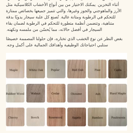
أثناء التخزين. يمكنك الاختيار من بين أنواع الأخشاب الكلاسيكية مثل
الأرز والماهوجني والجوز وغيرها، والتي تتميز جميعها بخصائص ممتازة
للتحكم في الرطوبة ومتانة عالية. تُصنع كل علبة سيجار يدويًا بدقة
متناهية، وتتضمن أنظمة متطورة للتحكم في الرطوبة لضمان بقاء
السيجار في أفضل حالاته، مما يُحسّن من ملمسه ونكهته.
بغض النظر عن نوع الخشب الذي تختاره، فإن حلولنا المصممة خصيصًا
ستلبي احتياجاتك الوظيفية وأهدافك الجمالية على أكمل وجه.