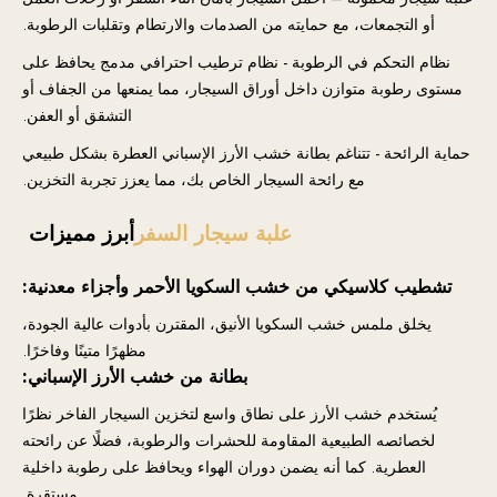
أو التجمعات، مع حمايته من الصدمات والارتطام وتقلبات الرطوبة.
نظام التحكم في الرطوبة - نظام ترطيب احترافي مدمج يحافظ على
مستوى رطوبة متوازن داخل أوراق السيجار، مما يمنعها من الجفاف أو
التشقق أو العفن.
حماية الرائحة - تتناغم بطانة خشب الأرز الإسباني العطرة بشكل طبيعي
مع رائحة السيجار الخاص بك، مما يعزز تجربة التخزين.
علبة سيجار السفر
أبرز مميزات
تشطيب كلاسيكي من خشب السكويا الأحمر وأجزاء معدنية:
يخلق ملمس خشب السكويا الأنيق، المقترن بأدوات عالية الجودة،
مظهرًا متينًا وفاخرًا.
بطانة من خشب الأرز الإسباني:
يُستخدم خشب الأرز على نطاق واسع لتخزين السيجار الفاخر نظرًا
لخصائصه الطبيعية المقاومة للحشرات والرطوبة، فضلًا عن رائحته
العطرية. كما أنه يضمن دوران الهواء ويحافظ على رطوبة داخلية
مستقرة.