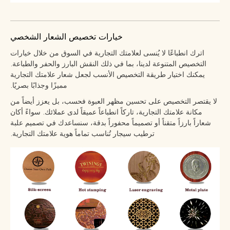
خيارات تخصيص الشعار الشخصي
اترك انطباعًا لا يُنسى لعلامتك التجارية في السوق من خلال خيارات
التخصيص المتنوعة لدينا، بما في ذلك النقش البارز والحفر والطباعة.
يمكنك اختيار طريقة التخصيص الأنسب لجعل شعار علامتك التجارية
مميزًا وجذابًا بصريًا.
لا يقتصر التخصيص على تحسين مظهر العبوة فحسب، بل يعزز أيضاً من
مكانة علامتك التجارية، تاركاً انطباعاً عميقاً لدى عملائك. سواءً أكان
شعاراً بارزاً متقناً أو تصميماً محفوراً بدقة، سنساعدك في تصميم علبة
ترطيب سيجار تُناسب تماماً هوية علامتك التجارية.