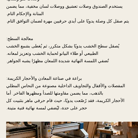
يستخدم الصندوق وصلات تعشيق ووصلات لسان مخفية، مما يضمن
المتانة والإحكام التام.
يتم صقل كل وصلة يدويًا على أيدي حرفيين مهرة لضمان التوافق التام.
معالجة السطح:
يُصقل سطح الخشب يدويًا بشكل متكرر، ثم يُغطى بشمع الخشب
الطبيعي أو طلاء البيانو لحماية الخشب وتعزيز لمعانه.
تُضفي اللمسة النهائية شديدة اللمعان مظهرًا يشبه الجواهر.
براعة في صناعة المعادن والأحجار الكريمة:
المفصلات والأقفال والتجاويف الداخلية مصنوعة من النحاس المطلي
بالذهب، مما يضمن مقاومتها للصدأ ومظهرها الفاخر. أما
الأحجار الكريمة، فقد رُصّعت يدويًا، حيث قام حرفي ماهر بتثبيت كل
حجر على حدة، ليُضفي لمسة نهائية فنية متينة.