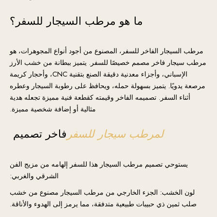
ما هو مرطب السيجار للسفر؟
مرطب السيجار الفاخر للسفر، المصنوع من أجود أنواع المجوهرات، هو
مرطب سيجار فاخر مصمم خصيصًا للسفر. يتميز ببطانة من خشب الأرز
الإسباني، وأجزاء معدنية دقيقة الصنع بتقنية CNC، وأحجار كريمة
مرصعة يدويًا. يتميز بسهولة حمله، ويحافظ على رطوبة السيجار وعطره
أثناء السفر. تصميمه الفاخر وقيمته كقطعة فنية مميزة تجعله هدية
مثالية أو إضافة شخصية مميزة.
لمرطب سيجار للسفر
فاخر
تصميم
يستوحي تصميم مرطب السيجار هذا للسفر إلهامه من مزيج الفن
الشرقي والغربي:
لون الخشب: الجزء الخارجي من مرطب السيجار مصنوع من خشب
صلب ثمين ذي حبيبات طبيعية متدفقة، مما يرمز إلى الهدوء والأناقة.