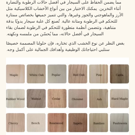
مما يضمن الحفاظ على السيجار في أفضل حالات الرطوبة والنضارة
أثناء التخزين. يمكنك الاختيار من بين أنواع الأخشاب الكلاسيكية مثل
الأرز والماهوجني والجوز وغيرها، والتي تتميز جميعها بخصائص ممتازة
للتحكم في الرطوبة ومتانة عالية. تُصنع كل علبة سيجار يدويًا بدقة
متناهية، وتتضمن أنظمة متطورة للتحكم في الرطوبة لضمان بقاء
السيجار في أفضل حالاته، مما يُحسّن من ملمسه ونكهته.
بغض النظر عن نوع الخشب الذي تختاره، فإن حلولنا المصممة خصيصًا
ستلبي احتياجاتك الوظيفية وأهدافك الجمالية على أكمل وجه.