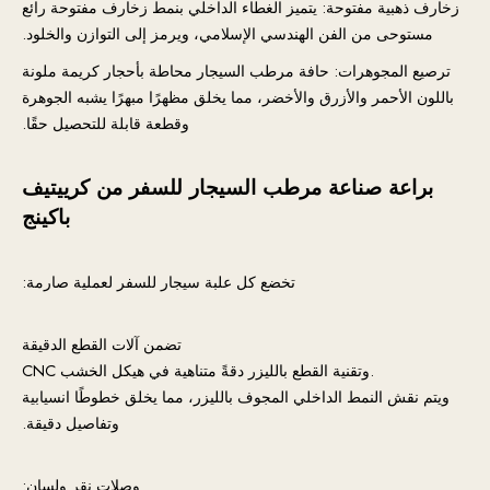
زخارف ذهبية مفتوحة: يتميز الغطاء الداخلي بنمط زخارف مفتوحة رائع
مستوحى من الفن الهندسي الإسلامي، ويرمز إلى التوازن والخلود.
ترصيع المجوهرات: حافة مرطب السيجار محاطة بأحجار كريمة ملونة
باللون الأحمر والأزرق والأخضر، مما يخلق مظهرًا مبهرًا يشبه الجوهرة
وقطعة قابلة للتحصيل حقًا.
براعة صناعة مرطب السيجار للسفر من كرييتيف
باكينج
تخضع كل علبة سيجار للسفر لعملية صارمة:
تضمن آلات القطع الدقيقة
CNC وتقنية القطع بالليزر دقةً متناهية في هيكل الخشب.
ويتم نقش النمط الداخلي المجوف بالليزر، مما يخلق خطوطًا انسيابية
وتفاصيل دقيقة.
وصلات نقر ولسان: