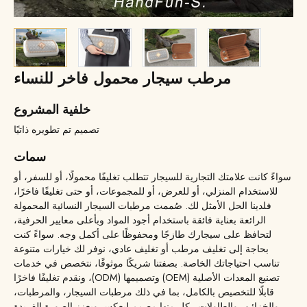
مرطب سيجار محمول فاخر للنساء
خلفية المشروع
تصميم تم تطويره ذاتيًا
سمات
سواءً كانت علامتك التجارية للسيجار تتطلب تغليفًا محمولًا، أو للسفر، أو
للاستخدام المنزلي، أو للعرض، أو للمجموعات، أو حتى تغليفًا فاخرًا،
فلدينا الحل الأمثل لك. صُممت مرطبات السيجار النسائية المحمولة
الرائعة بعناية فائقة باستخدام أجود المواد وبأعلى معايير الحرفية،
لتحافظ على سيجارك طازجًا ومحفوظًا على أكمل وجه. سواءً كنت
بحاجة إلى تغليف مرطب أو تغليف عادي، نوفر لك خيارات متنوعة
تناسب احتياجاتك الخاصة. بصفتنا شريكًا موثوقًا، نتخصص في خدمات
تصنيع المعدات الأصلية (OEM) وتصميمها (ODM)، ونقدم تغليفًا فاخرًا
قابلًا للتخصيص بالكامل، بما في ذلك مرطبات السيجار، والمرطبات،
والخزائن، والطاولات - كل منها مصمم ليعكس ويعزز الصورة الفريدة