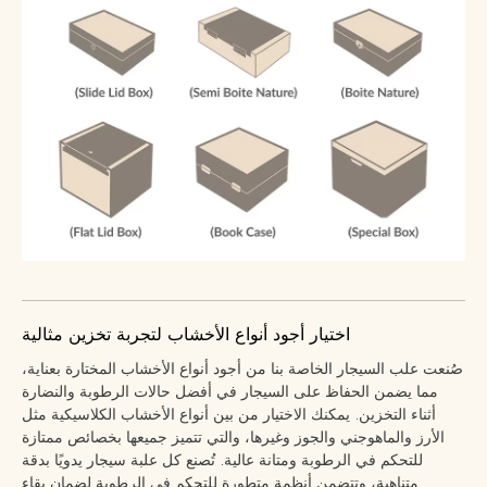
اختيار أجود أنواع الأخشاب لتجربة تخزين مثالية
صُنعت علب السيجار الخاصة بنا من أجود أنواع الأخشاب المختارة بعناية،
مما يضمن الحفاظ على السيجار في أفضل حالات الرطوبة والنضارة
أثناء التخزين. يمكنك الاختيار من بين أنواع الأخشاب الكلاسيكية مثل
الأرز والماهوجني والجوز وغيرها، والتي تتميز جميعها بخصائص ممتازة
للتحكم في الرطوبة ومتانة عالية. تُصنع كل علبة سيجار يدويًا بدقة
متناهية، وتتضمن أنظمة متطورة للتحكم في الرطوبة لضمان بقاء