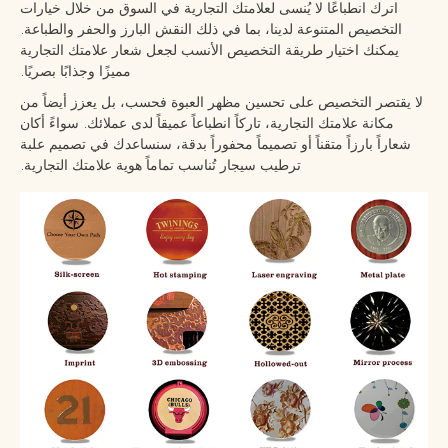
اترك انطباعًا لا يُنسى لعلامتك التجارية في السوق من خلال خيارات
التخصيص المتنوعة لدينا، بما في ذلك النقش البارز والحفر والطباعة.
يمكنك اختيار طريقة التخصيص الأنسب لجعل شعار علامتك التجارية
مميزًا وجذابًا بصريًا.
لا يقتصر التخصيص على تحسين مظهر العبوة فحسب، بل يعزز أيضاً من
مكانة علامتك التجارية، تاركاً انطباعاً عميقاً لدى عملائك. سواءً أكان
شعاراً بارزاً متقناً أو تصميماً محفوراً بدقة، سنساعدك في تصميم علبة
ترطيب سيجار تُناسب تماماً هوية علامتك التجارية.