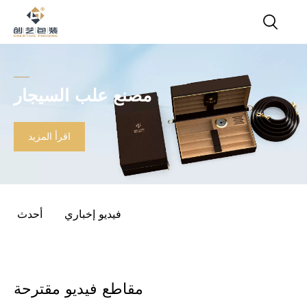
مصنع علب السيجار
اقرأ المزيد
فيديو إخباري
أحدث
مقاطع فيديو مقترحة